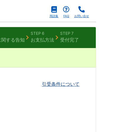
用語集
FAQ
お問い合せ
STEP 6
STEP 7
に
関する告知
お支払方法
受付完了
引受条件について