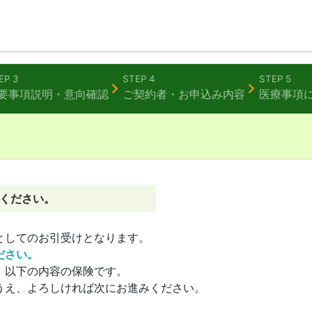
EP 3
STEP 4
STEP 5
要事項説明
・意向確認
ご契約者・
お申込み内容
医療事項
ください。
としてのお引受けとなります。
ださい。
、以下の内容の保険です。
うえ、よろしければ次にお進みください。